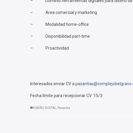
– Dominio herramientas digitales para diseño de
– Area comercial y marketing
– Modalidad home-office
– Disponibilidad part-time
– Proactividad
Interesados enviar CV a
pasantias@complejobelgrano.
Fecha límite para recepcionar CV 15/3
DISEÑO DIGITAL
,
Pasantía