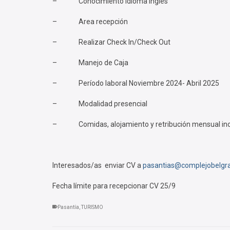
– Conocimiento idioma Inglés
– Area recepción
– Realizar Check In/Check Out
– Manejo de Caja
– Período laboral Noviembre 2024- Abril 2025
– Modalidad presencial
– Comidas, alojamiento y retribución mensual inc
Interesados/as enviar CV a
pasantias@complejobelgra
Fecha límite para recepcionar CV 25/9
Pasantía
,
TURISMO