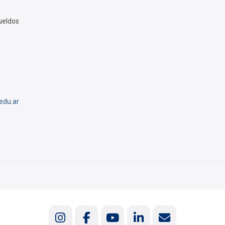
ueldos
edu.ar