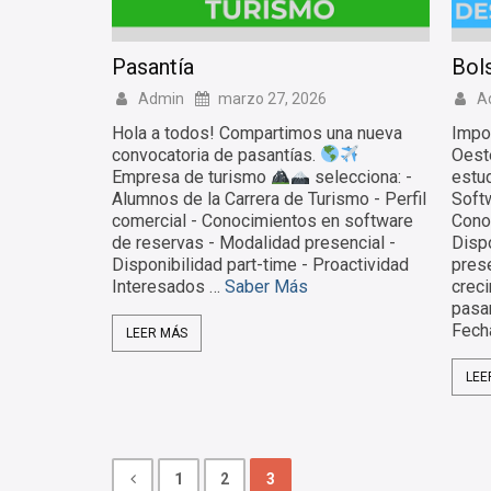
Pasantía
Bols
Admin
marzo 27, 2026
A
Hola a todos! Compartimos una nueva
Impo
convocatoria de pasantías.
Oest
Empresa de turismo
selecciona: -
estu
Alumnos de la Carrera de Turismo - Perfil
Soft
comercial - Conocimientos en software
Cono
de reservas - Modalidad presencial -
Dispo
Disponibilidad part-time - Proactividad
prese
Interesados …
Saber Más
crec
pasa
Fecha
LEER MÁS
LEE
1
2
3