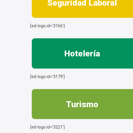
Seguridad Laboral
[ed-logo id='3166']
Hotelería
[ed-logo id='3179']
Turismo
[ed-logo id='3221']