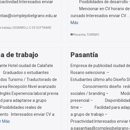
ividad Interesados enviar
Posibilidades de desarrollo 
Mencionar en CV horario de
ntias@complejobelgrano.edu.ar
cursado Interesados enviar CV 
Más
e trabajo
,
DESARROLLO DE SOFTWARE
Pasantía
,
TURISMO
a de trabajo
Pasantía
nte Hotel ciudad de Calafate
Empresa de publicidad ciudad d
a: Graduados o estudiantes
Rosario selecciona: –
dos Turismo / Traductorado de
Estudiantes último año Diseño Di
 Área Recepción Nivel avanzado
Conocimiento diseño red
Inglés Experiencia laboral previa
sociales / branding – Moda
ad para adaptarse a grupo
presencial – Disponibilidad 
 Posibilidades reales de
time – Facilidad para adap
iento Interesados enviar CV a:
a grupo de trabajo –
r Más
Proactividad Interesados enviar
a pasantias@complejobelgrano.