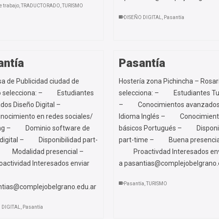
e trabajo
,
TRADUCTORADO
,
TURISMO
DISEÑO DIGITAL
,
Pasantía
antía
Pasantía
a de Publicidad ciudad de
Hostería zona Pichincha – Rosar
o selecciona: – Estudiantes
selecciona: – Estudiantes T
os Diseño Digital –
– Conocimientos avanzado
miento en redes sociales/
Idioma Inglés – Conocimien
ing – Dominio software de
básicos Portugués – Disponib
 digital – Disponibilidad part-
part-time – Buena presenci
 Modalidad presencial –
Proactivdad Interesados env
ividad Interesados enviar
a pasantias@complejobelgrano.
Pasantía
,
TURISMO
ntias@complejobelgrano.edu.ar
 DIGITAL
,
Pasantía