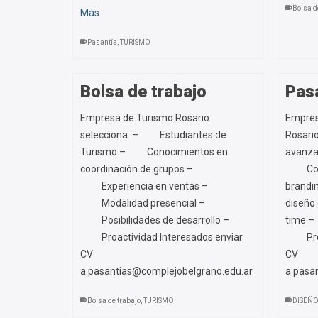
Bolsa d
Más
Pasantía
,
TURISMO
Bolsa de trabajo
Pas
Empresa de Turismo Rosario
Empres
selecciona: – Estudiantes de
Rosari
Turismo – Conocimientos en
avanzad
coordinación de grupos –
Conoci
Experiencia en ventas –
brand
Modalidad presencial –
diseño
Posibilidades de desarrollo –
time –
Proactividad Interesados enviar
Proact
CV
CV
a pasantias@complejobelgrano.edu.ar
a pasa
Bolsa de trabajo
,
TURISMO
DISEÑO