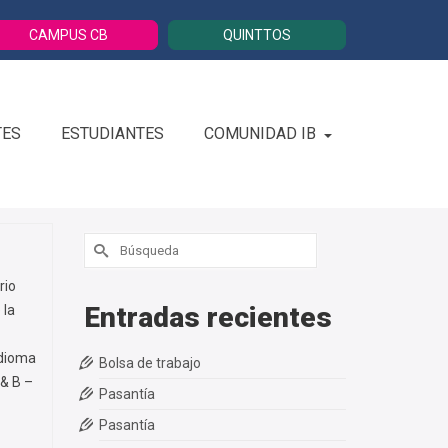
CAMPUS CB
QUINTTOS
TES
ESTUDIANTES
COMUNIDAD IB
Buscar
por:
rio
Entradas recientes
 la
dioma
Bolsa de trabajo
& B –
Pasantía
Pasantía