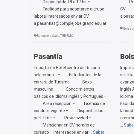
Disponibilidad 8 a 17 hs –
Proact
Facilidad para adaptarse a grupo
CV
laboral Interesados enviar CV
a pasa
a pasantias@complejobelgrano.edu.ar
Bolsa d
Bolsa de trabajo
,
TURISMO
Pasantía
Bols
Importante Hotel centro de Rosario
Importa
selecciona: – Estudiantes de la
solicit
carrera de Turismo – Sexo
avanza
masculino – Conocimientos
Inglés
básicos de idioma Inglés y Portugués –
idioma 
Area recepción – Licencia de
Facilid
conducir vigente – Disponibilidad
laboral
part-time – Proactividad –
crecim
Mencionar en CV horario de
…
Sabe
cursado – Interesados enviar …
Saber